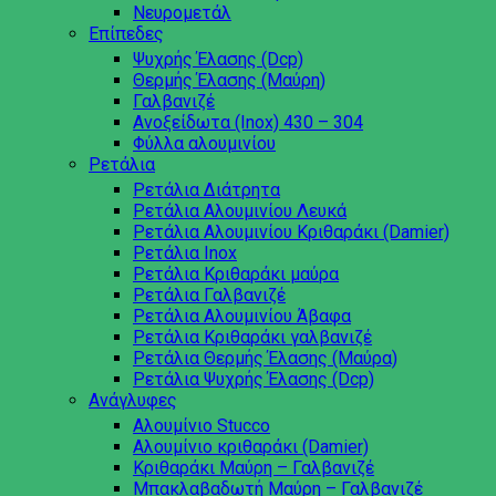
Νευρομετάλ
Επίπεδες
Ψυχρής Έλασης (Dcp)
Θερμής Έλασης (Μαύρη)
Γαλβανιζέ
Ανοξείδωτα (Inox) 430 – 304
Φύλλα αλουμινίου
Ρετάλια
Ρετάλια Διάτρητα
Ρετάλια Αλουμινίου Λευκά
Ρετάλια Αλουμινίου Κριθαράκι (Damier)
Ρετάλια Inox
Ρετάλια Κριθαράκι μαύρα
Ρετάλια Γαλβανιζέ
Ρετάλια Αλουμινίου Άβαφα
Ρετάλια Κριθαράκι γαλβανιζέ
Ρετάλια Θερμής Έλασης (Μαύρα)
Ρετάλια Ψυχρής Έλασης (Dcp)
Ανάγλυφες
Αλουμίνιο Stucco
Αλουμίνιο κριθαράκι (Damier)
Κριθαράκι Μαύρη – Γαλβανιζέ
Μπακλαβαδωτή Μαύρη – Γαλβανιζέ