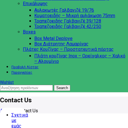
Επικάλυψης
Αυλακωτές Γαλβανιζέ 19/76
Κυματοειδής – Μικρή αυλάκωση 75mm
Τραπεζοειδής Γαλβανιζέ 39/128
Τραπεζοειδής Γαλβανιζέ 42/250
Boxes
Box Metal Deploye
Box Διάτρητης Λαμαρίνας
Πλάτες Κουζίνας – Προστατευτικά πόρτας
Πλάτη κουζίνας Inox – Ορείχαλκος – Χαλκό
– Αλουμίνιο
Προβολή Λίστας
Παραγγελίες
Wishlist
Search
Contact Us
Αρχική
/
Contact Us
Σχετικά
με
εμάς