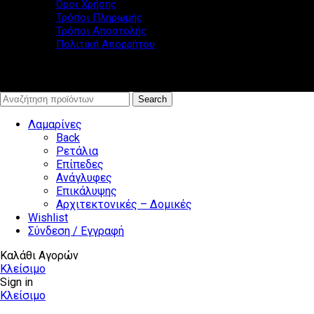
Όροι Χρήσης
Τρόποι Πληρωμής
Τρόποι Αποστολής
Πολιτική Απορρήτου
© www.lamarina.gr - All rights reserved
Search
Λαμαρίνες
Back
Ρετάλια
Επίπεδες
Ανάγλυφες
Επικάλυψης
Αρχιτεκτονικές – Δομικές
Wishlist
Σύνδεση / Εγγραφή
Καλάθι Αγορών
Κλείσιμο
Sign in
Κλείσιμο