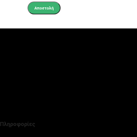
Παλαμηδίου 14, Πειραιάς
Τηλ. : 2104206296
Viber: 6944006138 (Μόνο γραπτή επικοινωνία)
Ωράριο: 07.30 - 15.00 (Δευτέρα έως Παρασκευή)
Πληροφορίες