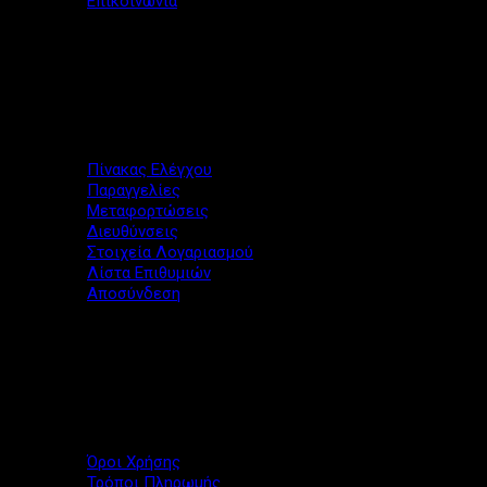
Επικοινωνία
Ο λογαριασμός μου
Πίνακας Ελέγχου
Παραγγελίες
Μεταφορτώσεις
Διευθύνσεις
Στοιχεία Λογαριασμού
Λίστα Επιθυμιών
Αποσύνδεση
Εξυπηρέτηση
Όροι Χρήσης
Τρόποι Πληρωμής