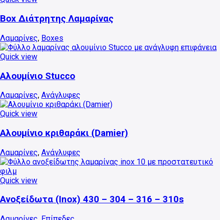
Box Διάτρητης Λαμαρίνας
Λαμαρίνες
,
Boxes
Quick view
Αυτό
το
Αλουμίνιο Stucco
προϊόν
έχει
Λαμαρίνες
,
Ανάγλυφες
πολλαπλές
παραλλαγές.
Quick view
Οι
Αυτό
επιλογές
το
Αλουμίνιο κριθαράκι (Damier)
μπορούν
προϊόν
να
έχει
Λαμαρίνες
,
Ανάγλυφες
επιλεγούν
πολλαπλές
στη
παραλλαγές.
σελίδα
Οι
Quick view
του
επιλογές
Αυτό
προϊόντος
μπορούν
το
Ανοξείδωτα (Inox) 430 – 304 – 316 – 310s
να
προϊόν
επιλεγούν
έχει
Λαμαρίνες
,
Επίπεδες