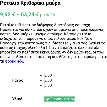
Ρετάλια Κριθαράκι μαύρα
Price
9,92
€
–
63,24
€
με ΦΠΑ
range:
Ρετάλια (offcuts), σε διάφορες διαστάσεις και πάχη.
9,92 €
Πρόκειται για υλικά που έχουν απομείνει από προηγούμενες
through
κοπές. Δεν υπάρχει μόνιμο απόθεμα. Κάποια ρετάλια
63,24 €
ενδέχεται να μπορούν να αποσταλούν μέσω Box Now.
Προσοχή, επιλέγετε όλες τις ιδιότητες για να σας βγάλει το
κόστος (πάχος, υλικό κλπ.). Για να επιλέξετε άλλο ρετάλι
μπορείτε να πατήσετε εκκαθάριση. Αν δεν βρίσκεται ρετάλι
που να καλύπτει τη διάσταση που θέλετε, τότε συμπληρώστε
τη
φόρμα εδώ
2.00
Πάχος
2.50
3.00
Υλικό
Κριθαράκι Μαύρη