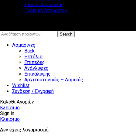
Τρόποι Αποστολής
Πολιτική Απορρήτου
© www.lamarina.gr - All rights reserved
Search
Λαμαρίνες
Back
Ρετάλια
Επίπεδες
Ανάγλυφες
Επικάλυψης
Αρχιτεκτονικές – Δομικές
Wishlist
Σύνδεση / Εγγραφή
Καλάθι Αγορών
Κλείσιμο
Sign in
Κλείσιμο
Δεν έχεις λογαριασμό;