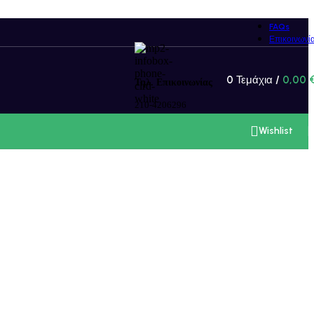
206296 / 07.30 - 15.00) ή ηλεκτρονικά στο email
Ok
FAQs
Επικοινωνί
0
Τεμάχια
/
0,00
Τηλ. Επικοινωνίας
210-4206296
Wishlist