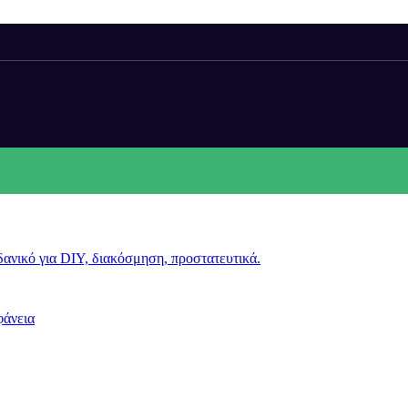
ρη εξυπηρέτησή σας, όλες οι παραγγελίες γίνονται τηλεφωνικά (210.4
ινωνίας. Θα παραμείνουμε κλειστά από 10 έως και 28 Αυγούστου.