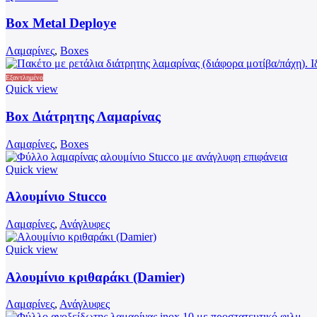
Box Metal Deploye
Λαμαρίνες
,
Boxes
Εξαντλημένο
Quick view
Box Διάτρητης Λαμαρίνας
Λαμαρίνες
,
Boxes
Quick view
Αυτό
το
Αλουμίνιο Stucco
προϊόν
έχει
Λαμαρίνες
,
Ανάγλυφες
πολλαπλές
παραλλαγές.
Quick view
Οι
Αυτό
επιλογές
το
Αλουμίνιο κριθαράκι (Damier)
μπορούν
προϊόν
να
έχει
Λαμαρίνες
,
Ανάγλυφες
επιλεγούν
πολλαπλές