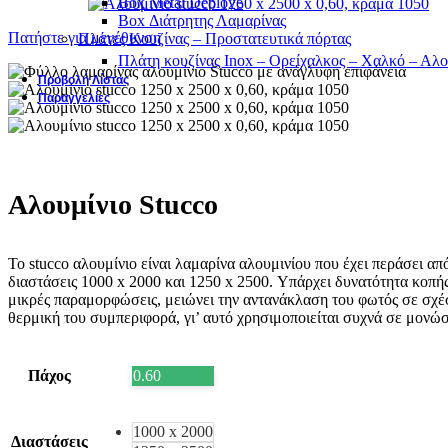
Box Metal Deploye
Box Διάτρητης Λαμαρίνας
Πατήστε για μεγέθυνση
Πλάτες Κουζίνας – Προστατευτικά πόρτας
Πλάτη κουζίνας Inox – Ορείχαλκος – Χαλκό – Αλο
Προβολή Λίστας
Παραγγελίες
Αλουμίνιο Stucco
Το stucco αλουμίνιο είναι λαμαρίνα αλουμινίου που έχει περάσει α
διαστάσεις 1000 x 2000 και 1250 x 2500. Υπάρχει δυνατότητα κοπής
μικρές παραμορφώσεις, μειώνει την αντανάκλαση του φωτός σε σχέσ
θερμική του συμπεριφορά, γι’ αυτό χρησιμοποιείται συχνά σε μονώσ
Πάχος
0.60
1000 x 2000
Διαστάσεις