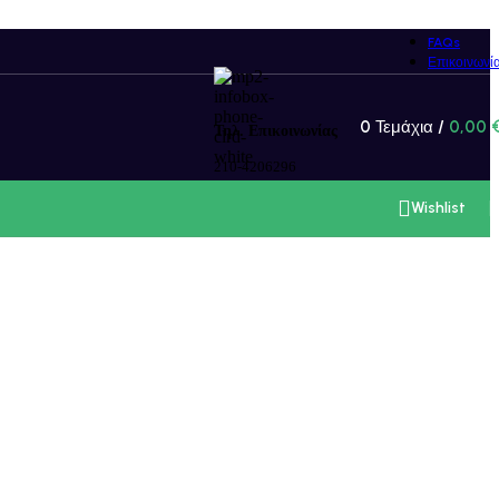
206296 / 07.30 - 15.00) ή ηλεκτρονικά στο email
Ok
FAQs
Επικοινωνί
0
Τεμάχια
/
0,00
Τηλ. Επικοινωνίας
210-4206296
Wishlist