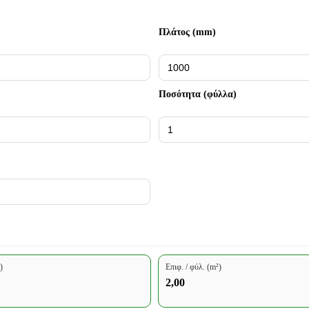
Πλάτος (mm)
Ποσότητα (φύλλα)
)
Επιφ. / φύλ. (m²)
2,00