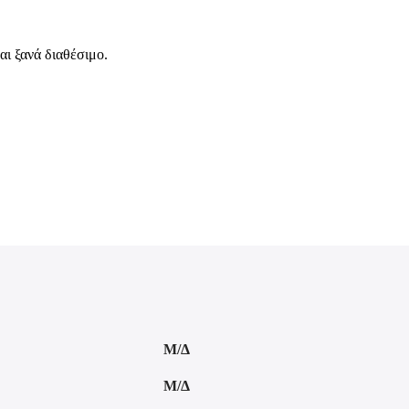
αι ξανά διαθέσιμο.
Μ/Δ
Μ/Δ