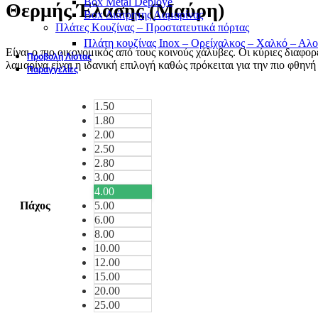
Box Metal Deploye
Θερμής Έλασης (Μαύρη)
Box Διάτρητης Λαμαρίνας
Πλάτες Κουζίνας – Προστατευτικά πόρτας
Πλάτη κουζίνας Inox – Ορείχαλκος – Χαλκό – Αλο
Είναι ο πιο οικονομικός από τους κοινούς χάλυβες. Οι κύριες διαφο
Προβολή Λίστας
λαμαρίνα είναι η ιδανική επιλογή καθώς πρόκειται για την πιο φθην
Παραγγελίες
1.50
1.80
2.00
2.50
2.80
3.00
4.00
Πάχος
5.00
6.00
8.00
10.00
12.00
15.00
20.00
25.00