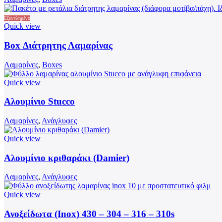
Εξαντλημένο
Quick view
Box Διάτρητης Λαμαρίνας
Λαμαρίνες
,
Boxes
Quick view
Αυτό
το
Αλουμίνιο Stucco
προϊόν
έχει
Λαμαρίνες
,
Ανάγλυφες
πολλαπλές
παραλλαγές.
Quick view
Οι
Αυτό
επιλογές
το
Αλουμίνιο κριθαράκι (Damier)
μπορούν
προϊόν
να
έχει
Λαμαρίνες
,
Ανάγλυφες
επιλεγούν
πολλαπλές
στη
παραλλαγές.
Quick view
σελίδα
Οι
Αυτό
του
επιλογές
το
Ανοξείδωτα (Inox) 430 – 304 – 316 – 310s
προϊόντος
μπορούν
προϊόν