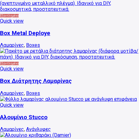
Εξαντλημένο
Quick view
Box Metal Deploye
Λαμαρίνες
,
Boxes
Εξαντλημένο
Quick view
Box Διάτρητης Λαμαρίνας
Λαμαρίνες
,
Boxes
Quick view
Αυτό
το
Αλουμίνιο Stucco
προϊόν
έχει
Λαμαρίνες
,
Ανάγλυφες
πολλαπλές