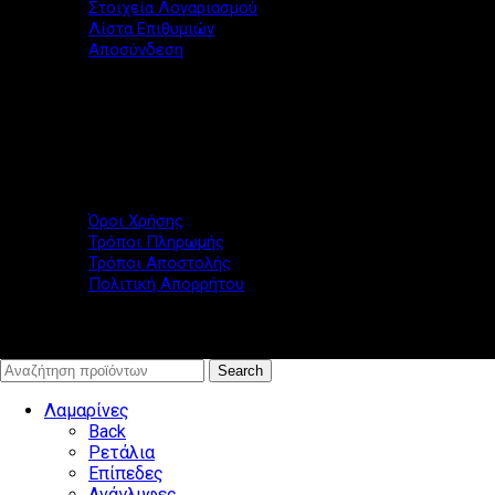
Στοιχεία Λογαριασμού
Λίστα Επιθυμιών
Αποσύνδεση
Εξυπηρέτηση
Όροι Χρήσης
Τρόποι Πληρωμής
Τρόποι Αποστολής
Πολιτική Απορρήτου
© www.lamarina.gr - All rights reserved
Search
Λαμαρίνες
Back
Ρετάλια
Επίπεδες
Ανάγλυφες