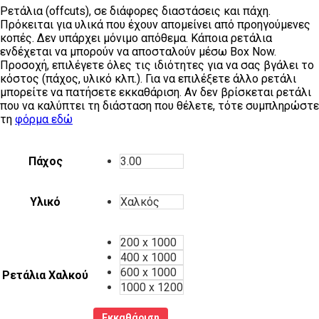
Ρετάλια (offcuts), σε διάφορες διαστάσεις και πάχη.
224,44 €
Πρόκειται για υλικά που έχουν απομείνει από προηγούμενες
through
κοπές. Δεν υπάρχει μόνιμο απόθεμα. Κάποια ρετάλια
1.174,28 €
ενδέχεται να μπορούν να αποσταλούν μέσω Box Now.
Προσοχή, επιλέγετε όλες τις ιδιότητες για να σας βγάλει το
κόστος (πάχος, υλικό κλπ.). Για να επιλέξετε άλλο ρετάλι
μπορείτε να πατήσετε εκκαθάριση. Αν δεν βρίσκεται ρετάλι
που να καλύπτει τη διάσταση που θέλετε, τότε συμπληρώστε
τη
φόρμα εδώ
Πάχος
3.00
Υλικό
Χαλκός
200 x 1000
400 x 1000
600 x 1000
Ρετάλια Χαλκού
1000 x 1200
Εκκαθάριση